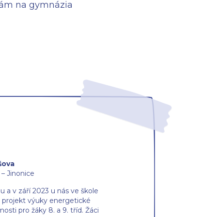
čkám na gymnázia
šova
 – Jinonice
u a v září 2023 u nás ve škole
 projekt výuky energetické
osti pro žáky 8. a 9. tříd. Žáci