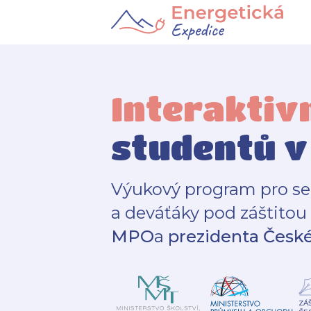
Interaktiv
studentů v
Výukový program pro s
a deváťáky pod záštitou
MPO
a
prezidenta České
ZÁ