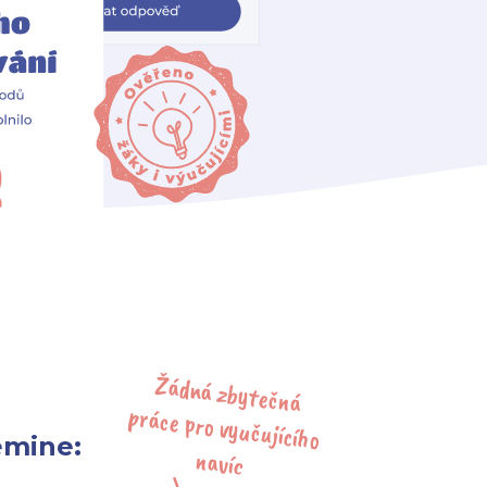
Žádná zbytečná
práce pro vyučujícího
emine:
navíc