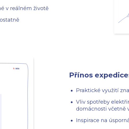
né v reálném životě
ostatně
Přínos expedice
Praktické využití zna
Vliv spotřeby elektř
domácnosti včetně 
Inspirace na úsporn