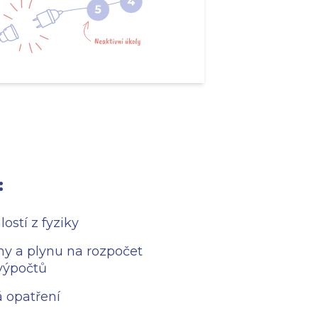
:
lostí z fyziky
iny a plynu na rozpočet
výpočtů
á opatření