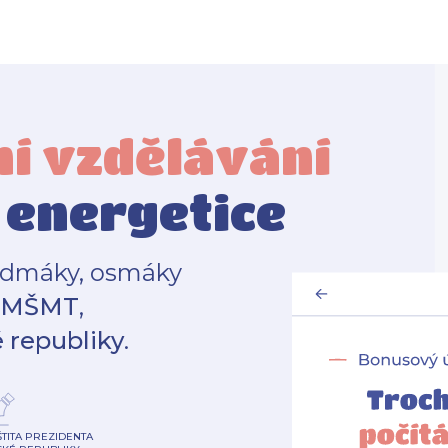
ní vzdělávání
 energetice
edmáky, osmáky
MŠMT
,
 republiky
.
ŠTITA PREZIDENTA