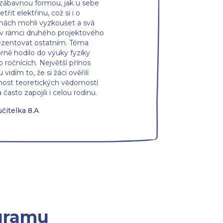
i zábavnou formou, jak u sebe
řit elektřinu, což si i o
nách mohli vyzkoušet a svá
í v rámci druhého projektového
ezentovat ostatním. Téma
rně hodilo do výuky fyziky
o ročnících. Největší přínos
 vidím to, že si žáci ověřili
nost teoretických vědomostí
a často zapojili i celou rodinu.
učitelka 8.A
ogramu