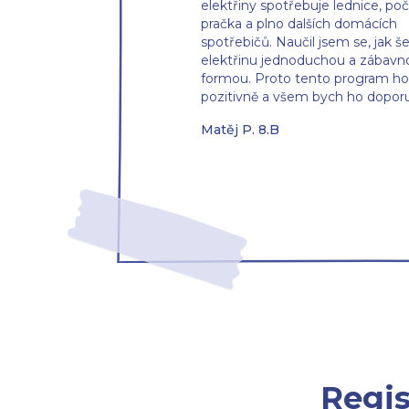
elektřiny spotřebuje lednice, poč
pračka a plno dalších domácích
spotřebičů. Naučil jsem se, jak še
elektřinu jednoduchou a zábavn
formou. Proto tento program h
pozitivně a všem bych ho doporuč
Matěj P. 8.B
Regis