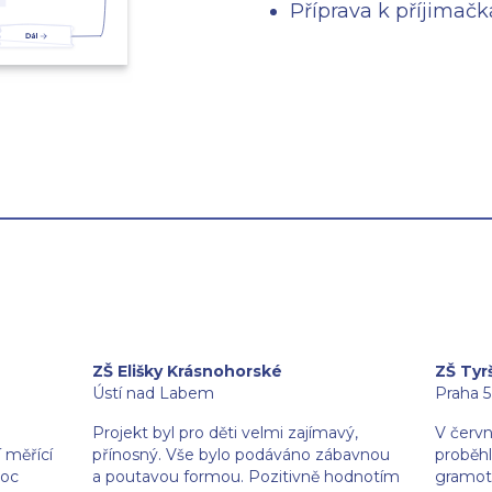
Příprava k příjima
ZŠ Elišky Krásnohorské
ZŠ Tyr
Ústí nad Labem
Praha 5
m
Projekt byl pro děti velmi zajímavý,
V červn
 měřící
přínosný. Vše bylo podáváno zábavnou
proběhl
moc
a poutavou formou. Pozitivně hodnotím
gramotn