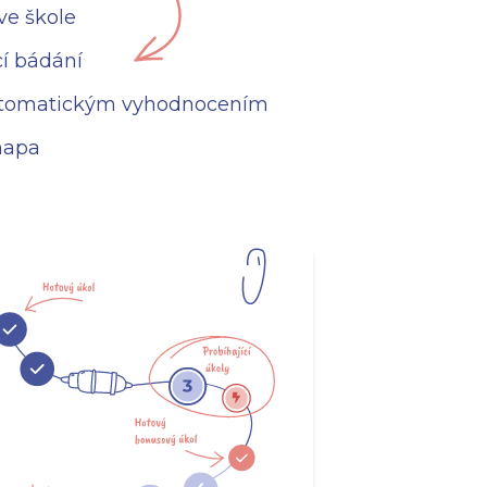
ve škole
í bádání
automatickým vyhodnocením
 mapa