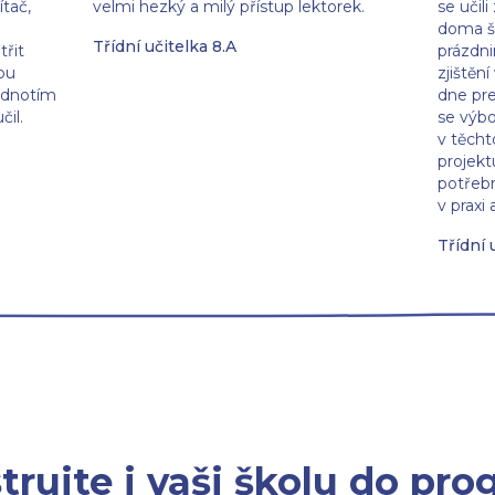
ítač,
velmi hezký a milý přístup lektorek.
se učil
doma šet
Třídní učitelka 8.A
třit
prázdni
ou
zjištěn
odnotím
dne pr
il.
se výbo
v těcht
projektu
potřeb
v praxi 
Třídní 
trujte i vaši školu do pr